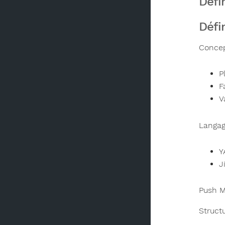
Défi
Défin
Conce
P
F
V
Langa
Y
J
Push M
Struct