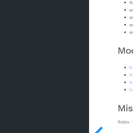
R
e
e
e
e
Mod
h
h
h
h
Mis
Roles :