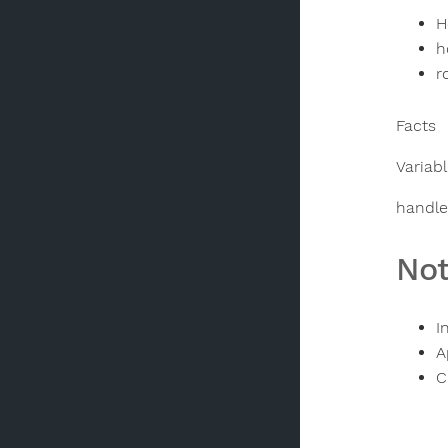
H
h
r
Facts
Variab
handle
No
I
A
C