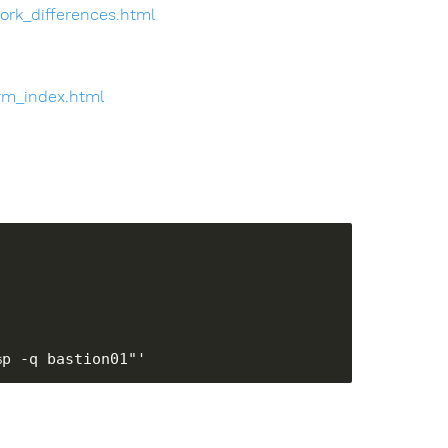
work_differences.html
orm_index.html
%p -q bastion01"'