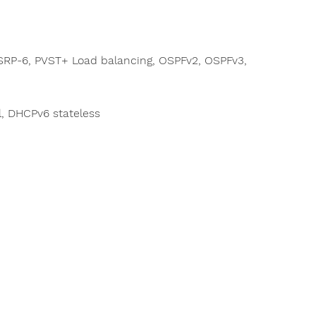
HSRP-6, PVST+ Load balancing, OSPFv2, OSPFv3,
l, DHCPv6 stateless