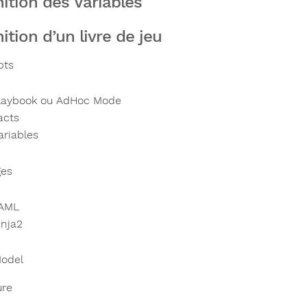
nition des Variables
ition d’un livre de jeu
pts
laybook ou AdHoc Mode
acts
ariables
ges
AML
inja2
odel
ure