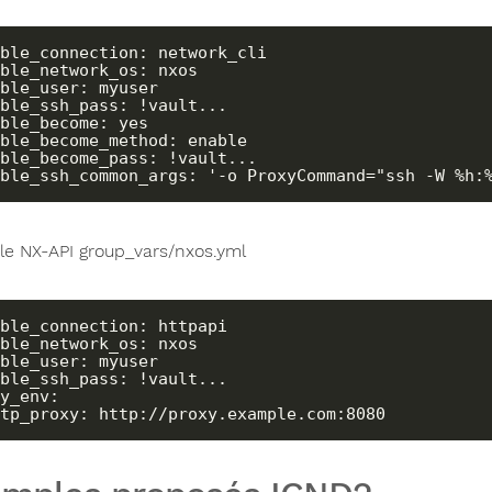
ble_connection: network_cli

ble_network_os: nxos

ble_user: myuser

ble_ssh_pass: !vault...

ble_become: yes

ble_become_method: enable

ble_become_pass: !vault...

ble_ssh_common_args: '-o ProxyCommand="ssh -W %h:
e NX-API group_vars/nxos.yml
ble_connection: httpapi

ble_network_os: nxos

ble_user: myuser

ble_ssh_pass: !vault...

y_env:

http_proxy: http://proxy.example.com:8080