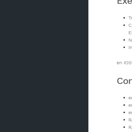
Exe
T
C
E
N
I
en IOS
Con
e
e
e
R
R