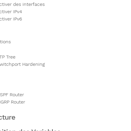
ctiver des interfaces
ctiver IPv4
ctiver IPv6
tions
TP Tree
witchport Hardening
SPF Router
IGRP Router
cture