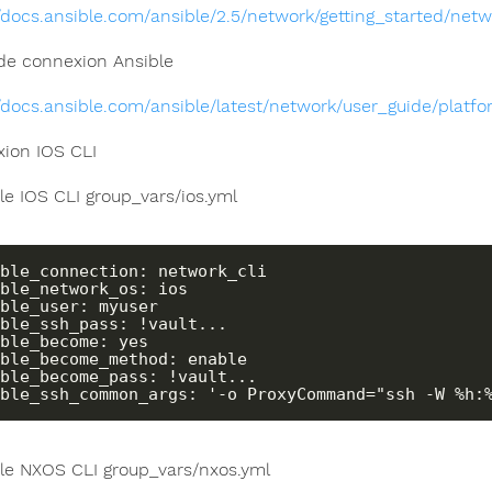
//docs.ansible.com/ansible/2.5/network/getting_started/net
de connexion Ansible
//docs.ansible.com/ansible/latest/network/user_guide/platf
ion IOS CLI
e IOS CLI group_vars/ios.yml
ble_connection: network_cli

ble_network_os: ios

ble_user: myuser

ble_ssh_pass: !vault...

ble_become: yes

ble_become_method: enable

ble_become_pass: !vault...

ble_ssh_common_args: '-o ProxyCommand="ssh -W %h:
e NXOS CLI group_vars/nxos.yml