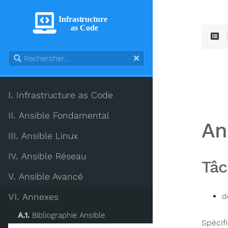
Infrastructure
as Code
I.
Infrastructure as Code
II.
Ansible Fondamental
An
III.
Ansible Linux
IV.
Ansible Réseau
Tâc
V.
Ansible Avancé
d
VI.
Annexes
A.1.
Bibliographie Ansible
Spécif