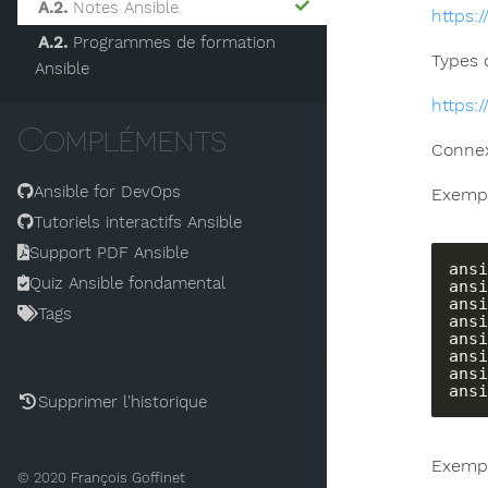
A.2.
Notes Ansible
https:
A.2.
Programmes de formation
Types 
Ansible
https:
Compléments
Connex
Ansible for DevOps
Exempl
Tutoriels interactifs Ansible
Support PDF Ansible
ansi
Quiz Ansible fondamental
ansi
ansi
Tags
ansi
ansi
ansi
ansi
ansi
Supprimer l'historique
Exempl
© 2020
François Goffinet