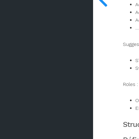
A
A
A
…
Sugges
S
S
Roles :
O
E
Stru