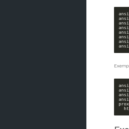
ansi
ansi
ansi
ansi
ansi
ansi
ansi
ansi
Exempl
ansi
ansi
ansi
ansi
prox
  