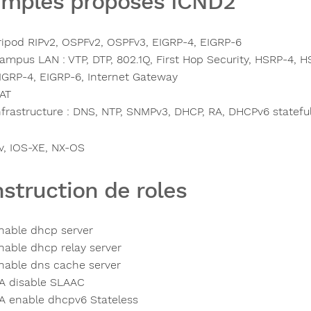
mples proposés ICND2
ripod RIPv2, OSPFv2, OSPFv3, EIGRP-4, EIGRP-6
ampus LAN : VTP, DTP, 802.1Q, First Hop Security, HSRP-4, 
IGRP-4, EIGRP-6, Internet Gateway
AT
nfrastructure : DNS, NTP, SNMPv3, DHCP, RA, DHCPv6 statefu
v, IOS-XE, NX-OS
struction de roles
nable dhcp server
nable dhcp relay server
nable dns cache server
A disable SLAAC
A enable dhcpv6 Stateless