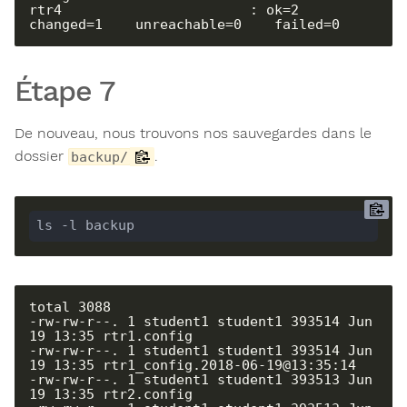
rtr4                       : ok=2    
changed=1    unreachable=0    failed=0
Étape 7
De nouveau, nous trouvons nos sauvegardes dans le
dossier
.
backup/
ls -l backup
total 3088

-rw-rw-r--. 1 student1 student1 393514 Jun 
19 13:35 rtr1.config

-rw-rw-r--. 1 student1 student1 393514 Jun 
19 13:35 rtr1_config.2018-06-19@13:35:14

-rw-rw-r--. 1 student1 student1 393513 Jun 
19 13:35 rtr2.config
