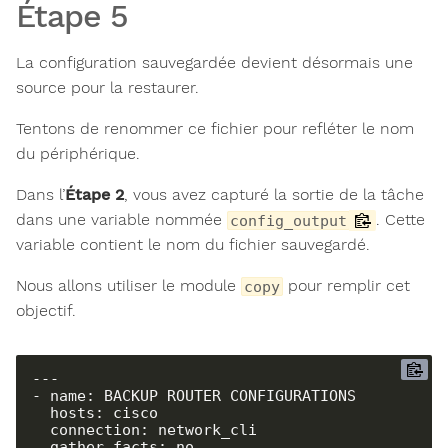
Étape 5
La configuration sauvegardée devient désormais une
source pour la restaurer.
Tentons de renommer ce fichier pour refléter le nom
du périphérique.
Dans l’
Étape 2
, vous avez capturé la sortie de la tâche
dans une variable nommée
. Cette
config_output
variable contient le nom du fichier sauvegardé.
Nous allons utiliser le module
pour remplir cet
copy
objectif.
---

- name: BACKUP ROUTER CONFIGURATIONS

  hosts: cisco

  connection: network_cli

  gather_facts: no
