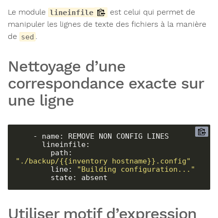
Le module
est celui qui permet de
lineinfile
manipuler les lignes de texte des fichiers à la manière
de
.
sed
Nettoyage d’une
correspondance exacte sur
une ligne
    - name: REMOVE NON CONFIG LINES

      lineinfile:

        path: 
"./backup/{{inventory_hostname}}.config"
        line: 
"Building configuration..."
        state: absent
Utiliser motif d’expression