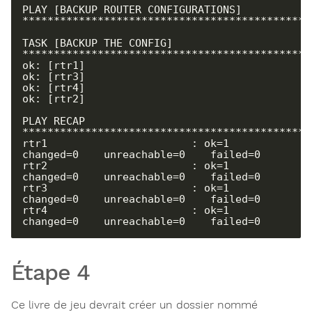
PLAY [BACKUP ROUTER CONFIGURATIONS] 
**********************************************
TASK [BACKUP THE CONFIG] 
**********************************************
ok: [rtr1]

ok: [rtr3]

ok: [rtr4]

ok: [rtr2]

PLAY RECAP 
**********************************************
rtr1                       : ok=1    
changed=0    unreachable=0    failed=0

rtr2                       : ok=1    
changed=0    unreachable=0    failed=0

rtr3                       : ok=1    
changed=0    unreachable=0    failed=0

rtr4                       : ok=1    
changed=0    unreachable=0    failed=0
Étape 4
Ce livre de jeu devrait créer un dossier nommé