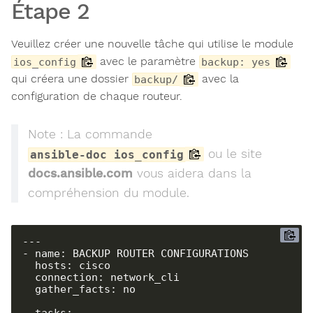
Étape 2
Veuillez créer une nouvelle tâche qui utilise le module
avec le paramètre
ios_config
backup: yes
qui créera une dossier
avec la
backup/
configuration de chaque routeur.
Note : La commande
ou le site
ansible-doc ios_config
docs.ansible.com
vous aidera dans la
compréhension du module.
---

- name: BACKUP ROUTER CONFIGURATIONS

  hosts: cisco

  connection: network_cli

  gather_facts: no

  tasks:
