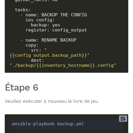
  tasks:

    - name: BACKUP THE CONFIG

      ios_config:

        backup: yes

      register: config_output

    - name: RENAME BACKUP

      copy:

        src: 
"
{{config_output.backup_path}}"
        dest: 
"./backup/{{inventory_hostname}}.config"
Étape 6
Veuillez exécuter à nouveau le livre de jeu.
ansible-playbook backup.yml