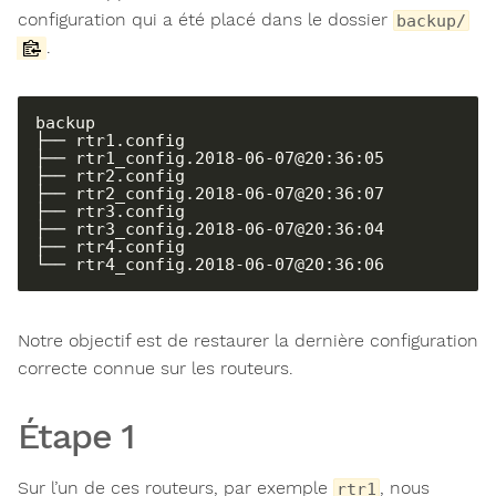
configuration qui a été placé dans le dossier
backup/
.
backup

├── rtr1.config

├── rtr1_config.2018-06-07@20:36:05

├── rtr2.config

├── rtr2_config.2018-06-07@20:36:07

├── rtr3.config

├── rtr3_config.2018-06-07@20:36:04

├── rtr4.config

└── rtr4_config.2018-06-07@20:36:06
Notre objectif est de restaurer la dernière configuration
correcte connue sur les routeurs.
Étape 1
Sur l’un de ces routeurs, par exemple
, nous
rtr1