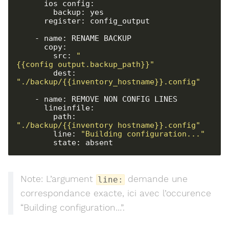
      ios_config:

        backup: yes

      register: config_output

    - name: RENAME BACKUP

      copy:

        src: 
"
{{config_output.backup_path}}"
        dest: 
"./backup/{{inventory_hostname}}.config"
    - name: REMOVE NON CONFIG LINES

      lineinfile:

        path: 
"./backup/{{inventory_hostname}}.config"
        line: 
"Building configuration..."
        state: absent
Note: L’argument
demande une
line:
correspondance exacte, ici avec l’occurence
“Building configuration…”.