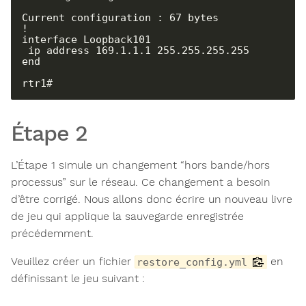
Current configuration : 67 bytes

!

interface Loopback101

 ip address 169.1.1.1 255.255.255.255

end

rtr1#
Étape 2
L’Étape 1 simule un changement “hors bande/hors
processus” sur le réseau. Ce changement a besoin
d’être corrigé. Nous allons donc écrire un nouveau livre
de jeu qui applique la sauvegarde enregistrée
précédemment.
Veuillez créer un fichier
en
restore_config.yml
définissant le jeu suivant :