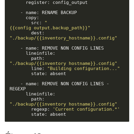
      register: config_output

    - name: RENAME BACKUP

      copy:

        src: 
"
{{config_output.backup_path}}"
        dest: 
"./backup/{{inventory_hostname}}.config"
    - name: REMOVE NON CONFIG LINES

      lineinfile:

        path: 
"./backup/{{inventory_hostname}}.config"
        line: 
"Building configuration..."
        state: absent

    - name: REMOVE NON CONFIG LINES - 
REGEXP

      lineinfile:

        path: 
"./backup/{{inventory_hostname}}.config"
        regexp: 
'Current configuration.*'
        state: absent