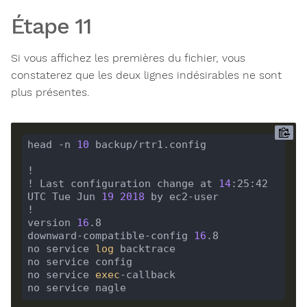
Étape 11
Si vous affichez les premières du fichier, vous
constaterez que les deux lignes indésirables ne sont
plus présentes.
head -n 
10
 backup/rtr1.config

!

! Last configuration change at 
14
:25:42 
UTC Tue Jun 
19
2018
 by ec2-user

!

version 
16
.8

downward-compatible-config 
16
.8

no service 
log
 backtrace

no service config

no service 
exec
-callback

no service nagle