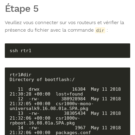
Étape 5
Veuillez vous connecter sur vos routeurs et vérifier la
présence du fichier avec la commande
:
dir
ssh rtr1
rtr1#dir

Directory of bootflash:/

   11  drwx            16384  May 11 2018 
21:30:28 +00:00  lost+found

   12  -rw-        380928984  May 11 2018 
21:32:05 +00:00  csr1000v-mono-
universalk9.16.08.01a.SPA.pkg

   13  -rw-         38305434  May 11 2018 
21:32:06 +00:00  csr1000v-
rpboot.16.08.01a.SPA.pkg

   14  -rw-             1967  May 11 2018 
21:32:06 +00:00  packages.conf
