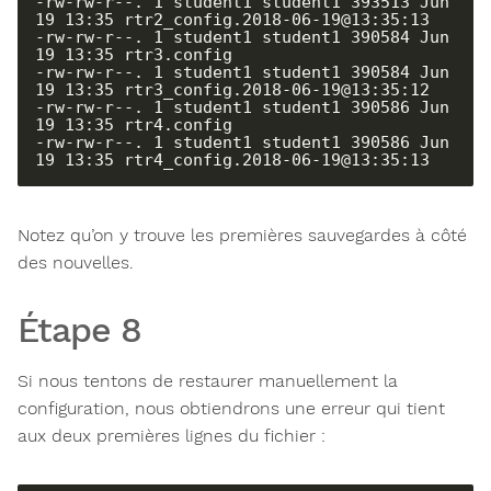
-rw-rw-r--. 1 student1 student1 393513 Jun 
19 13:35 rtr2_config.2018-06-19@13:35:13

-rw-rw-r--. 1 student1 student1 390584 Jun 
19 13:35 rtr3.config

-rw-rw-r--. 1 student1 student1 390584 Jun 
19 13:35 rtr3_config.2018-06-19@13:35:12

-rw-rw-r--. 1 student1 student1 390586 Jun 
19 13:35 rtr4.config

-rw-rw-r--. 1 student1 student1 390586 Jun 
19 13:35 rtr4_config.2018-06-19@13:35:13
Notez qu’on y trouve les premières sauvegardes à côté
des nouvelles.
Étape 8
Si nous tentons de restaurer manuellement la
configuration, nous obtiendrons une erreur qui tient
aux deux premières lignes du fichier :