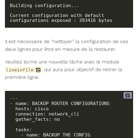
Building configuration...

Current configuration with default 
configurations exposed : 393416 bytes
Il est nécessaire de “nettoyer” la configuration de ces
deux lignes pour être en mesure de la restaurer.
Veuillez écrire une nouvelle tâche avec le module
qui aura pour objectif de retirer la
lineinfile
première ligne.
---

- name: BACKUP ROUTER CONFIGURATIONS

  hosts: cisco

  connection: network_cli

  gather_facts: no

  tasks:

    - name: BACKUP THE CONFIG
