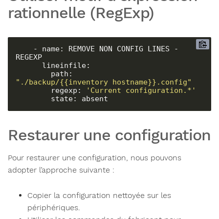
rationnelle (RegExp)
    - name: REMOVE NON CONFIG LINES - 
REGEXP

      lineinfile:

        path: 
"./backup/{{inventory_hostname}}.config"
        regexp: 
'Current configuration.*'
        state: absent
Restaurer une configuration
Pour restaurer une configuration, nous pouvons
adopter l’approche suivante :
Copier la configuration nettoyée sur les
périphériques.