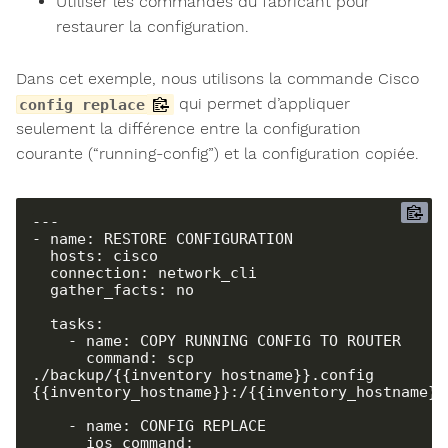
Utiliser les commandes du fabricant pour
restaurer la configuration.
Dans cet exemple, nous utilisons la commande Cisco
qui permet d’appliquer
config replace
seulement la différence entre la configuration
courante (“running-config”) et la configuration copiée.
---

- name: RESTORE CONFIGURATION

  hosts: cisco

  connection: network_cli

  gather_facts: no

  tasks:

    - name: COPY RUNNING CONFIG TO ROUTER

      command: scp 
./backup/{{inventory_hostname}}.config 
{{inventory_hostname}}:/{{inventory_hostname}}.
    - name: CONFIG REPLACE

      ios_command:
