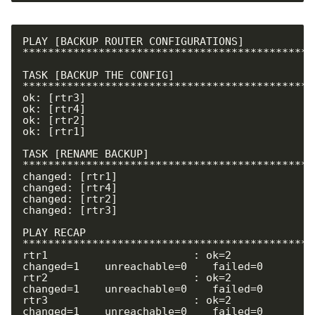
PLAY [BACKUP ROUTER CONFIGURATIONS] 
**********************************************
TASK [BACKUP THE CONFIG] 
**********************************************
ok: [rtr3]

ok: [rtr4]

ok: [rtr2]

ok: [rtr1]

TASK [RENAME BACKUP] 
**********************************************
changed: [rtr1]

changed: [rtr4]

changed: [rtr2]

changed: [rtr3]

PLAY RECAP 
**********************************************
rtr1                       : ok=2    
changed=1    unreachable=0    failed=0

rtr2                       : ok=2    
changed=1    unreachable=0    failed=0

rtr3                       : ok=2    
changed=1    unreachable=0    failed=0
