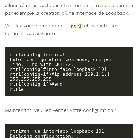
allons réaliser quelques changements manuels comme
par exemple la création d’une interface de Loopback.
Veuillez vous connecter sur
et exécuter les
rtr1
commandes suivantes :
rtr1#config terminal

Enter configuration commands, one per 
line.  End with CNTL/Z.

rtr1(config)#interface loopback 101

rtr1(config-if)#ip address 169.1.1.1 
255.255.255.255

rtr1(config-if)#end

rtr1#
Maintenant, veuillez vérifier votre configuration :
rtr1#sh run interface loopback 101

Building configuration...
