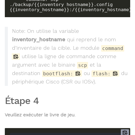
./backup/{{inventory_hostname}}.config  
{{inventory_hostname}}:/{{inventory_hostname}}
Note: On utilise la variable
inventory_hostname
qui reprend le nom
d’inventaire de la cible. Le module
command
utilise la ligne de commande comme
argument avec le binaire
et la
scp
destination
ou
du
bootflash:
flash:
périphérique Cisco (CSR ou IOSv).
Étape 4
Veuillez exécuter le livre de jeu.