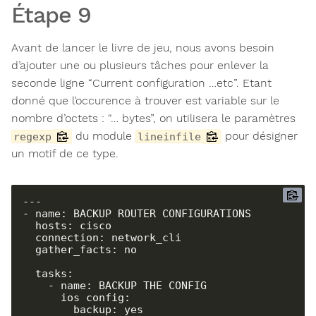
Étape 9
Avant de lancer le livre de jeu, nous avons besoin
d’ajouter une ou plusieurs tâches pour enlever la
seconde ligne “Current configuration …etc”. Etant
donné que l’occurence à trouver est variable sur le
nombre d’octets : “… bytes”, on utilisera le paramètres
du module
pour désigner
regexp
lineinfile
un motif de ce type.
---

- name: BACKUP ROUTER CONFIGURATIONS

  hosts: cisco

  connection: network_cli

  gather_facts: no

  tasks:

    - name: BACKUP THE CONFIG

      ios_config:

        backup: yes
