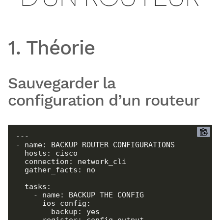
1. Théorie
Sauvegarder la
configuration d’un routeur
---

- name: BACKUP ROUTER CONFIGURATIONS

  hosts: cisco

  connection: network_cli

  gather_facts: no

  tasks:

    - name: BACKUP THE CONFIG

      ios_config:

        backup: yes
