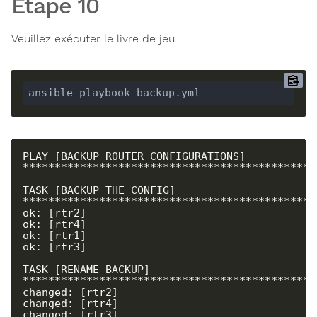
Étape 10
Veuillez exécuter le livre de jeu.
ansible-playbook backup.yml
PLAY [BACKUP ROUTER CONFIGURATIONS] 
**********************************************
TASK [BACKUP THE CONFIG] 
**********************************************
ok: [rtr2]

ok: [rtr4]

ok: [rtr1]

ok: [rtr3]

TASK [RENAME BACKUP] 
**********************************************
changed: [rtr2]

changed: [rtr4]

changed: [rtr3]
