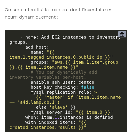
On sera attentif à la manière dont l’inventaire est
nourri dynamiquement :
    - name: Add EC2 instances to inventory 
groups.

      add_host:

        name: 
"{{ 
item.1.tagged_instances.0.public_ip }}"
        groups: 
"aws,{{ item.1.item.group 
}},{{ item.1.item.name }}"
# You can dynamically add 
inventory variables per-host.
        ansible_ssh_user: centos

        host_key_checking: 
false
        mysql_replication_role: 
          {{ 'master' if (item.1.item.name 
== 'a4d.lamp.db.1')
          else 
'slave'
 }}

        mysql_server_id: 
"{{ item.0 }}"
      when: item.
1.
instances is defined

      with_indexed_items: 
"{{ 
created_instances.results }}"