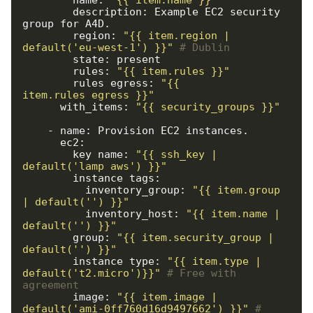
        description: Example EC2 security 
group for A4D.

        region: 
"{{ item.region | 
default('eu-west-1') }}"
# Dublin
        state: present

        rules: 
"{{ item.rules }}"
        rules_egress: 
"{{ 
item.rules_egress }}"
      with_items: 
"{{ security_groups }}"
    - name: Provision EC2 instances.

      ec2:

        key_name: 
"{{ ssh_key | 
default('lamp_aws') }}"
        instance_tags:

          inventory_group: 
"{{ item.group 
| default('') }}"
          inventory_host: 
"{{ item.name | 
default('') }}"
        group: 
"{{ item.security_group | 
default('') }}"
        instance_type: 
"{{ item.type | 
default('t2.micro')}}"
# Free with 
agreement
        image: 
"{{ item.image | 
default('ami-0ff760d16d9497662') }}"
# 