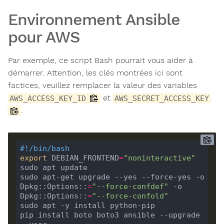
Environnement Ansible
pour AWS
Par exemple, ce script Bash pourrait vous aider à
démarrer. Attention, les clés montrées ici sont
factices, veuillez remplacer la valeur des variables
et
AWS_ACCESS_KEY_ID
AWS_SECRET_ACCESS_KEY
.
#!/bin/bash
export
 DEBIAN_FRONTEND
=
"noninteractive"
sudo apt update

sudo apt-get upgrade --yes --force-yes -o 
Dpkg::Options::
=
"--force-confdef"
 -o 
Dpkg::Options::
=
"--force-confold"
sudo apt -y install python-pip

pip install boto boto3 ansible --upgrade 