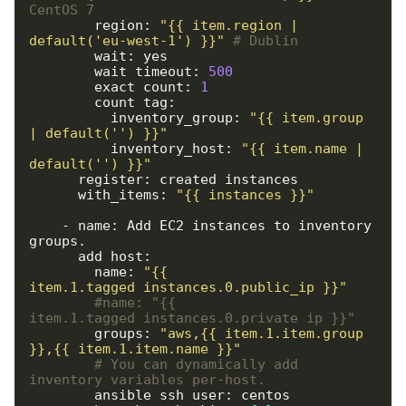
CentOS 7
        region: 
"{{ item.region | 
default('eu-west-1') }}"
# Dublin
        wait: yes

        wait_timeout: 
500
        exact_count: 
1
        count_tag:

          inventory_group: 
"{{ item.group 
| default('') }}"
          inventory_host: 
"{{ item.name | 
default('') }}"
      register: created_instances

      with_items: 
"{{ instances }}"
    - name: Add EC2 instances to inventory 
groups.

      add_host:

        name: 
"{{ 
item.1.tagged_instances.0.public_ip }}"
#name: "{{ 
item.1.tagged_instances.0.private_ip }}"
        groups: 
"aws,{{ item.1.item.group 
}},{{ item.1.item.name }}"
# You can dynamically add 
inventory variables per-host.
        ansible_ssh_user: centos
