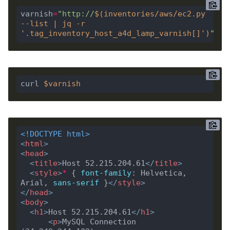
varnish
=
"http://
$(
inventories/aws/ec2.py 
--list | jq -r 
'.tag_inventory_host_a4d_lamp_varnish[]'
)
"
curl 
$varnish
<!DOCTYPE html>
<
html
>
<
head
>
<
title
>
Host 52.215.204.61
</
title
>
<
style
>
*
 { 
font-family
: Helvetica, 
Arial, 
sans-serif
 }
</
style
>
</
head
>
<
body
>
<
h1
>
Host 52.215.204.61
</
h1
>
<
p
>
MySQL Connection 