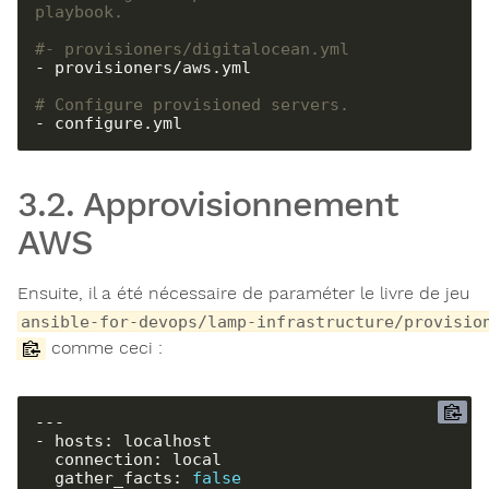
playbook.
#- provisioners/digitalocean.yml
- provisioners/aws.yml

# Configure provisioned servers.
- configure.yml
3.2. Approvisionnement
AWS
Ensuite, il a été nécessaire de paraméter le livre de jeu
ansible-for-devops/lamp-infrastructure/provisio
comme ceci :
---

- hosts: localhost

  connection: local

  gather_facts: 
false