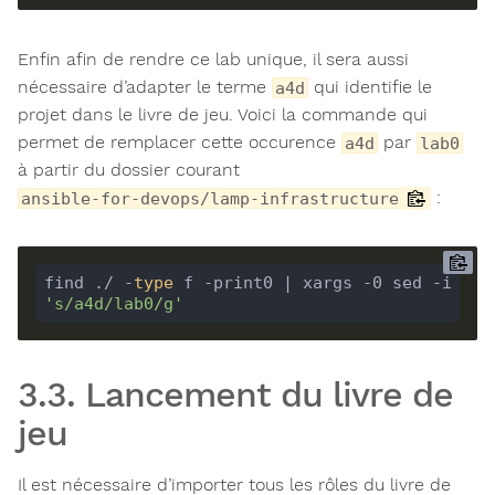
Enfin afin de rendre ce lab unique, il sera aussi
nécessaire d’adapter le terme
qui identifie le
a4d
projet dans le livre de jeu. Voici la commande qui
permet de remplacer cette occurence
par
a4d
lab0
à partir du dossier courant
:
ansible-for-devops/lamp-infrastructure
find ./ -
type
 f -print0 | xargs -0 sed -i 
's/a4d/lab0/g'
3.3. Lancement du livre de
jeu
Il est nécessaire d’importer tous les rôles du livre de