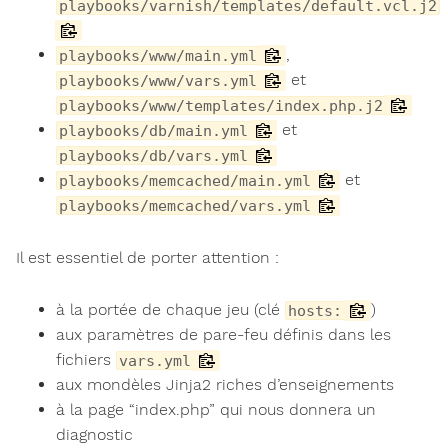
playbooks/varnish/templates/default.vcl.j2
,
playbooks/www/main.yml
et
playbooks/www/vars.yml
playbooks/www/templates/index.php.j2
et
playbooks/db/main.yml
playbooks/db/vars.yml
et
playbooks/memcached/main.yml
playbooks/memcached/vars.yml
Il est essentiel de porter attention :
à la portée de chaque jeu (clé
)
hosts:
aux paramètres de pare-feu définis dans les
fichiers
vars.yml
aux mondèles Jinja2 riches d’enseignements
à la page “index.php” qui nous donnera un
diagnostic