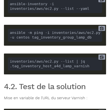
ansible-inventory -i 
inventories/aws/ec2.py --list --yaml
ansible -m ping -i inventories/aws/ec2.py 
-u centos tag_inventory_group_lamp_db
inventories/aws/ec2.py --list | jq 
.tag_inventory_host_a4d_lamp_varnish
4.2. Test de la solution
Mise en variable de l’URL du serveur Varnish :