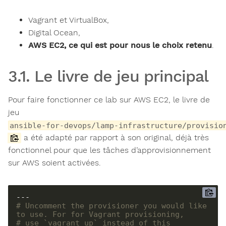
Vagrant et VirtualBox,
Digital Ocean,
AWS EC2, ce qui est pour nous le choix retenu
.
3.1. Le livre de jeu principal
Pour faire fonctionner ce lab sur AWS EC2, le livre de
jeu
ansible-for-devops/lamp-infrastructure/provisio
a été adapté par rapport à son original, déjà très
fonctionnel pour que les tâches d’approvisionnement
sur AWS soient activées.
# Uncomment the provisioner you would like 
to use. For for Vagrant provisioning,
# use `vagrant up` instead of this 