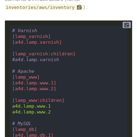
) :
inventories/aws/inventory
# Varnish
[lamp_varnish]
[a4d.lamp.varnish]
[lamp_varnish:children]
#a4d.lamp.varnish
# Apache
[lamp_www]
[a4d.lamp.www.1]
[a4d.lamp.www.2]
[lamp_www:children]
a4d.lamp.www.1
a4d.lamp.www.2
# MySQL
[lamp_db]
[a4d.lamp.db.1]