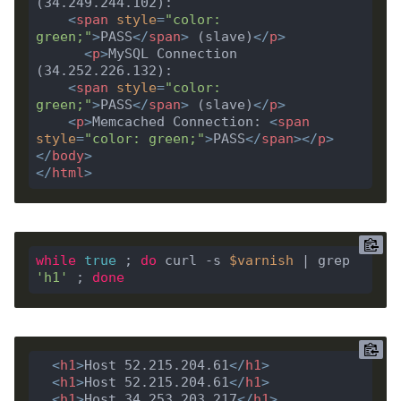
(34.249.244.102):

<
span
style
=
"color: 
green;"
>
PASS
</
span
>
 (slave)
</
p
>
<
p
>
MySQL Connection 
(34.252.226.132):

<
span
style
=
"color: 
green;"
>
PASS
</
span
>
 (slave)
</
p
>
<
p
>
Memcached Connection: 
<
span
style
=
"color: green;"
>
PASS
</
span
>
</
p
>
</
body
>
</
html
>
while
true
 ; 
do
 curl -s 
$varnish
 | grep 
'h1'
 ; 
done
<
h1
>
Host 52.215.204.61
</
h1
>
<
h1
>
Host 52.215.204.61
</
h1
>
<
h1
>
Host 34.253.203.217
</
h1
>