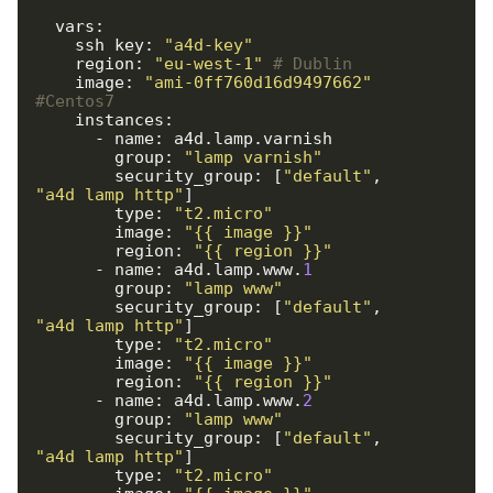
  vars:

    ssh_key: 
"a4d-key"
    region: 
"eu-west-1"
# Dublin
    image: 
"ami-0ff760d16d9497662"
#Centos7
    instances:

      - name: a4d.lamp.varnish

        group: 
"lamp_varnish"
        security_group: [
"default"
, 
"a4d_lamp_http"
]

        type: 
"t2.micro"
        image: 
"{{ image }}"
        region: 
"{{ region }}"
      - name: a4d.lamp.www.
1
        group: 
"lamp_www"
        security_group: [
"default"
, 
"a4d_lamp_http"
]

        type: 
"t2.micro"
        image: 
"{{ image }}"
        region: 
"{{ region }}"
      - name: a4d.lamp.www.
2
        group: 
"lamp_www"
        security_group: [
"default"
, 
"a4d_lamp_http"
]

        type: 
"t2.micro"