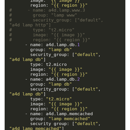
        image: 
"{{ image }}"
        region: 
"{{ region }}"
#      - name: a4d.lamp.www.3
#        group: "lamp_www"
#        security_group: ["default", 
"a4d_lamp_http"]
#        type: "t2.micro"
#        image: "{{ image }}"
#        region: "{{ region }}"
      - name: a4d.lamp.db.
1
        group: 
"lamp_db"
        security_group: [
"default"
, 
"a4d_lamp_db"
]

        type: t2.micro

        image: 
"{{ image }}"
        region: 
"{{ region }}"
      - name: a4d.lamp.db.
2
        group: 
"lamp_db"
        security_group: [
"default"
, 
"a4d_lamp_db"
]

        type: 
"t2.micro"
        image: 
"{{ image }}"
        region: 
"{{ region }}"
      - name: a4d.lamp.memcached

        group: 
"lamp_memcached"
        security_group: [
"default"
, 
"a4d_lamp_memcached"
]
