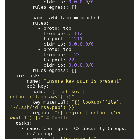
            cidr_ip: 
0.0
.
0.0
/
0
        rules_egress: []

      - name: a4d_lamp_memcached

        rules:

          - proto: tcp

            from_port: 
11211
            to_port: 
11211
            cidr_ip: 
0.0
.
0.0
/
0
          - proto: tcp

            from_port: 
22
            to_port: 
22
            cidr_ip: 
0.0
.
0.0
/
0
        rules_egress: []

  pre_tasks:

    - name: 
"Ensure key pair is present"
      ec2_key:

        name: 
"{{ ssh_key | 
default('lamp_aws') }}"
        key_material: 
"{{ lookup('file', 
'~/.ssh/id_rsa.pub') }}"
        region: 
"{{ region | default('eu-
west-1') }}"
# Dublin
  tasks:

    - name: Configure EC2 Security Groups.

      ec2_group:

        name: 
"{{ item.name }}"