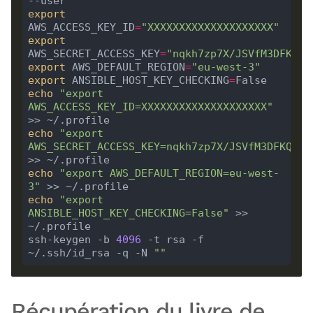
export
AWS_ACCESS_KEY_ID
=
"XXXXXXXXXXXXXXXXXXXX"
export
AWS_SECRET_ACCESS_KEY
=
"nqkh7zp7X/JSVfM3DFKQRN
export
 AWS_DEFAULT_REGION
=
"eu-west-3"
export
 ANSIBLE_HOST_KEY_CHECKING
=
echo
"export 
AWS_ACCESS_KEY_ID=XXXXXXXXXXXXXXXXXXXX"
echo
"export 
AWS_SECRET_ACCESS_KEY=nqkh7zp7X/JSVfM3DFKQRNb
echo
"export AWS_DEFAULT_REGION=eu-west-
3"
echo
"export 
ANSIBLE_HOST_KEY_CHECKING=False"
 >> 
~/.profile

ssh-keygen -b 
4096
 -t rsa -f 
~/.ssh/id_rsa -q -N 
""
Récupération du livre de