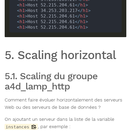
<
h1
>
Host 52.215.204.61
</
h1
>
<
h1
>
Host 34.253.203.217
</
h1
>
<
h1
>
Host 52.215.204.61
</
h1
>
<
h1
>
Host 52.215.204.61
</
h1
>
<
h1
>
Host 52.215.204.61
</
h1
>
5. Scaling horizontal
5.1. Scaling du groupe
a4d_lamp_http
Comment faire évoluer horizontalement des serveurs
Web ou des serveurs de base de données ?
On ajoutant un serveur dans la liste de la variable
, par exemple :
instances