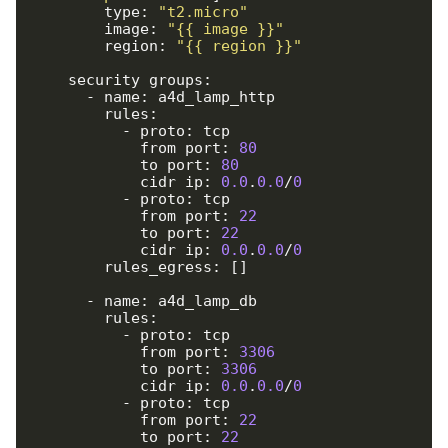
        type: 
"t2.micro"
        image: 
"{{ image }}"
        region: 
"{{ region }}"
    security_groups:

      - name: a4d_lamp_http

        rules:

          - proto: tcp

            from_port: 
80
            to_port: 
80
            cidr_ip: 
0.0
.
0.0
/
0
          - proto: tcp

            from_port: 
22
            to_port: 
22
            cidr_ip: 
0.0
.
0.0
/
0
        rules_egress: []

      - name: a4d_lamp_db

        rules:

          - proto: tcp

            from_port: 
3306
            to_port: 
3306
            cidr_ip: 
0.0
.
0.0
/
0
          - proto: tcp

            from_port: 
22
            to_port: 
22