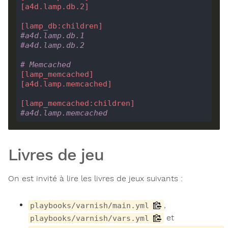
[a4d.lamp.db.2]
[lamp_db:children]
#a4d.lamp.db.1
#a4d.lamp.db.2
# Memcached
[lamp_memcached]
[a4d.lamp.memcached]
[lamp_memcached:children]
#a4d.lamp.memcached
Livres de jeu
On est invité à lire les livres de jeux suivants :
,
playbooks/varnish/main.yml
et
playbooks/varnish/vars.yml