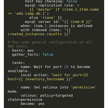
        host_key_checking: 
false
        mysql_replication_role: 
          {{ 'master' if (item.1.item.name 
== 'a4d.lamp.db.1')
          else 
'slave'
 }}

        mysql_server_id: 
"{{ item.0 }}"
      when: item.
1.
instances is defined

      with_indexed_items: 
"{{ 
created_instances.results }}"
# Run some general configuration on all 
AWS hosts.
- hosts: aws

  gather_facts: 
false
  tasks:

    - name: Wait for port 
22
 to become 
available.

      local_action: 
"wait_for port=22 
host={{ inventory_hostname }}"
    - name: Set selinux into 
'permissive'
mode.

      selinux: policy=targeted 
state=permissive

      become: yes