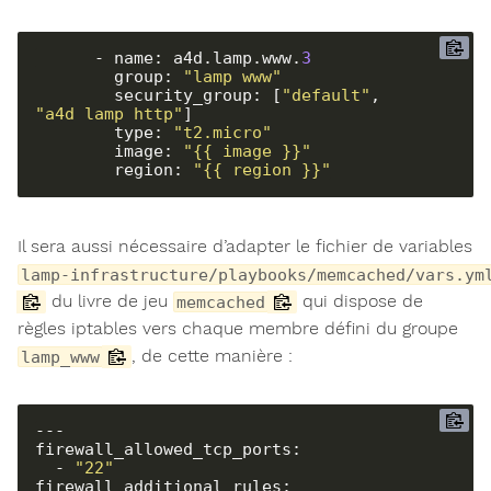
      - name: a4d.lamp.www.
3
        group: 
"lamp_www"
        security_group: [
"default"
, 
"a4d_lamp_http"
]

        type: 
"t2.micro"
        image: 
"{{ image }}"
        region: 
"{{ region }}"
Il sera aussi nécessaire d’adapter le fichier de variables
lamp-infrastructure/playbooks/memcached/vars.ym
du livre de jeu
qui dispose de
memcached
règles iptables vers chaque membre défini du groupe
, de cette manière :
lamp_www
---

firewall_allowed_tcp_ports:

  - 
"22"
firewall_additional_rules:
