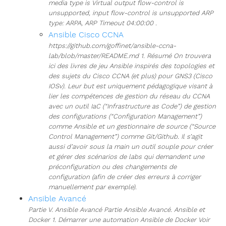
media type is Virtual output flow-control is
unsupported, input flow-control is unsupported ARP
type: ARPA, ARP Timeout 04:00:00 .
Ansible Cisco CCNA
https://github.com/goffinet/ansible-ccna-
lab/blob/master/README.md 1. Résumé On trouvera
ici des livres de jeu Ansible inspirés des topologies et
des sujets du Cisco CCNA (et plus) pour GNS3 (Cisco
IOSv). Leur but est uniquement pédagogique visant à
lier les compétences de gestion du réseau du CCNA
avec un outil IaC (“Infrastructure as Code”) de gestion
des configurations (“Configuration Management”)
comme Ansible et un gestionnaire de source (“Source
Control Management”) comme Git/Github. Il s’agit
aussi d’avoir sous la main un outil souple pour créer
et gérer des scénarios de labs qui demandent une
préconfiguration ou des changements de
configuration (afin de créer des erreurs à corriger
manuellement par exemple).
Ansible Avancé
Partie V. Ansible Avancé Partie Ansible Avancé. Ansible et
Docker 1. Démarrer une automation Ansible de Docker Voir