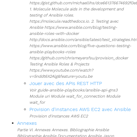
https://gist.github.com/michaellihs/dce661376674692f0
1. Molecule Molecule aids in the development and
testing of Ansible roles.
https://molecule.readthedocs.io. 2. Testing avec
Ansible https://www.ansible.com/blog/testing-
ansible-roles-with-docker
http://docs.ansible.com/ansible/latest/test_strategies.ht
https://www.ansible.com/blog/five-questions-testing-
ansible-playbooks-roles
https://github.com/chrismeyersfsu/provision_docker
Testing Ansible Roles & Projects
https://www.youtube.com/watch?
v=5nddt6X2Alg&feature=youtu.be
Jouer avec des APIs REST HTTP
Voir guide-ansible-playbooks/ansible-api-gns3
Module uri Module wait_for_connection Module
wait_for
Provision d'instances AWS EC2 avec Ansible
Provision d'instances AWS EC2
Annexes
Partie VI. Annexes Annexes. Bibliographie Ansible
Bibliographie Ansible Documentation Ansible Jason