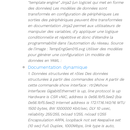
“template engine” Jinja2 (un logiciel qui met en forme
des données) Les modèles de données sont
transformés en configuration de périphériques Les
sorties des périphériques peuvent être transformées
en documentation Jinja2 permet aux utilisateurs de
manipuler des variables, d’y appliquer une logique
conditionnelle et répétitive et donc d’étendre la
programmabilté dans l’automation du réseau. Source
de l’image : TempEngGen015.svg Utiliser des modèles
pour générer une configuration Un modèle de
données en YAML :
Documentation dynamique
1. Données structurées et rôles Des données
structurées à partir des commandes show A partir de
cette commande show interface : rtr2#show
interfaces GigabitEthernet1 is up, line protocol is up
Hardware is CSR vNIC, address is 0e56.1bf5.5ee2 (bia
0e56.1bf5.5ee2) Internet address is 172.17.16.140/16 MTU
1500 bytes, BW 1000000 Kbit/sec, DLY 10 usec,
reliability 255/255, txload 1/255, rxload 1/255
Encapsulation ARPA, loopback not set Keepalive set
(10 sec) Full Duplex, 1000Mbps, link type is auto,