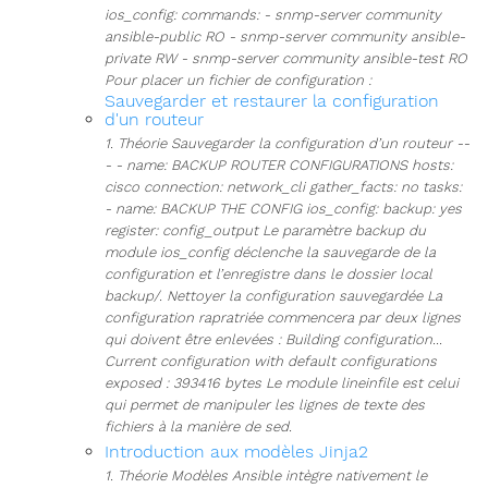
ios_config: commands: - snmp-server community
ansible-public RO - snmp-server community ansible-
private RW - snmp-server community ansible-test RO
Pour placer un fichier de configuration :
Sauvegarder et restaurer la configuration
d'un routeur
1. Théorie Sauvegarder la configuration d’un routeur --
- - name: BACKUP ROUTER CONFIGURATIONS hosts:
cisco connection: network_cli gather_facts: no tasks:
- name: BACKUP THE CONFIG ios_config: backup: yes
register: config_output Le paramètre backup du
module ios_config déclenche la sauvegarde de la
configuration et l’enregistre dans le dossier local
backup/. Nettoyer la configuration sauvegardée La
configuration rapratriée commencera par deux lignes
qui doivent être enlevées : Building configuration...
Current configuration with default configurations
exposed : 393416 bytes Le module lineinfile est celui
qui permet de manipuler les lignes de texte des
fichiers à la manière de sed.
Introduction aux modèles Jinja2
1. Théorie Modèles Ansible intègre nativement le