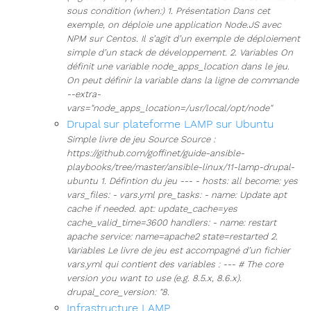
sous condition (when:) 1. Présentation Dans cet
exemple, on déploie une application Node.JS avec
NPM sur Centos. Il s’agit d’un exemple de déploiement
simple d’un stack de développement. 2. Variables On
définit une variable node_apps_location dans le jeu.
On peut définir la variable dans la ligne de commande
--extra-
vars="node_apps_location=/usr/local/opt/node"
Drupal sur plateforme LAMP sur Ubuntu
Simple livre de jeu Source Source :
https://github.com/goffinet/guide-ansible-
playbooks/tree/master/ansible-linux/11-lamp-drupal-
ubuntu 1. Défintion du jeu --- - hosts: all become: yes
vars_files: - vars.yml pre_tasks: - name: Update apt
cache if needed. apt: update_cache=yes
cache_valid_time=3600 handlers: - name: restart
apache service: name=apache2 state=restarted 2.
Variables Le livre de jeu est accompagné d’un fichier
vars.yml qui contient des variables : --- # The core
version you want to use (e.g. 8.5.x, 8.6.x).
drupal_core_version: "8.
Infrastructure LAMP