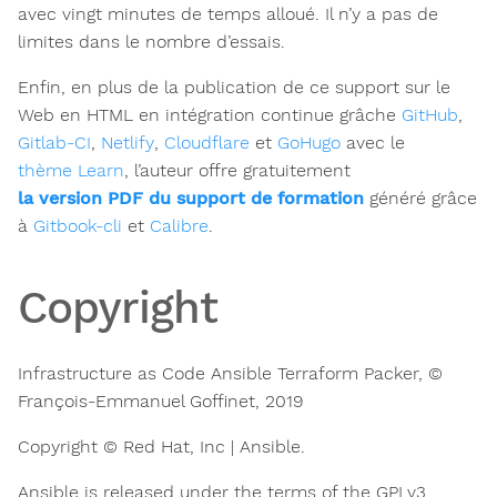
avec vingt minutes de temps alloué. Il n’y a pas de
limites dans le nombre d’essais.
Enfin, en plus de la publication de ce support sur le
Web en HTML en intégration continue grâche
GitHub
,
Gitlab-CI
,
Netlify
,
Cloudflare
et
GoHugo
avec le
thème Learn
, l’auteur offre gratuitement
la version PDF du support de formation
généré grâce
à
Gitbook-cli
et
Calibre
.
Copyright
Infrastructure as Code Ansible Terraform Packer, ©
François-Emmanuel Goffinet, 2019
Copyright © Red Hat, Inc | Ansible.
Ansible is released under the terms of the GPLv3