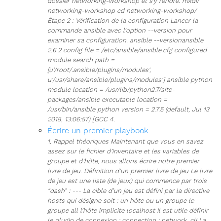
dossier networking-workshop et s’y rendre. mkdir
networking-workshop cd networking-workshop/
Étape 2 : Vérification de la configuration Lancer la
commande ansible avec l’option --version pour
examiner sa configuration. ansible --versionansible
2.6.2 config file = /etc/ansible/ansible.cfg configured
module search path =
[u'/root/.ansible/plugins/modules',
u'/usr/share/ansible/plugins/modules'] ansible python
module location = /usr/lib/python2.7/site-
packages/ansible executable location =
/usr/bin/ansible python version = 2.7.5 (default, Jul 13
2018, 13:06:57) [GCC 4.
Écrire un premier playbook
1. Rappel théoriques Maintenant que vous en savez
assez sur le fichier d’inventaire et les variables de
groupe et d’hôte, nous allons écrire notre premier
livre de jeu. Définition d’un premier livre de jeu Le livre
de jeu est une liste (de jeux) qui commence par trois
“dash” : --- La cible d’un jeu est défini par la directive
hosts qui désigne soit : un hôte ou un groupe le
groupe all l’hôte implicite localhost Il est utile définir
le plugin de connexion : connection : network_cli La