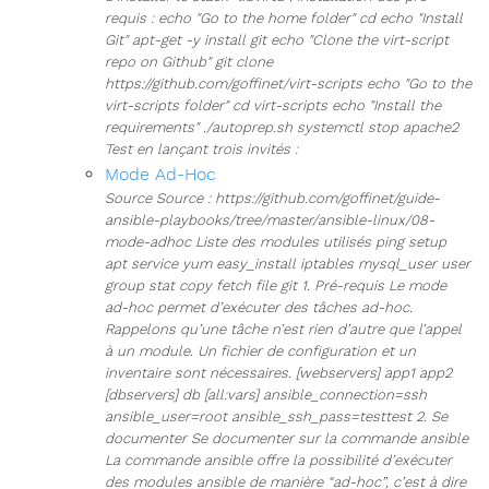
requis : echo "Go to the home folder" cd echo "Install
Git" apt-get -y install git echo "Clone the virt-script
repo on Github" git clone
https://github.com/goffinet/virt-scripts echo "Go to the
virt-scripts folder" cd virt-scripts echo "Install the
requirements" ./autoprep.sh systemctl stop apache2
Test en lançant trois invités :
Mode Ad-Hoc
Source Source : https://github.com/goffinet/guide-
ansible-playbooks/tree/master/ansible-linux/08-
mode-adhoc Liste des modules utilisés ping setup
apt service yum easy_install iptables mysql_user user
group stat copy fetch file git 1. Pré-requis Le mode
ad-hoc permet d’exécuter des tâches ad-hoc.
Rappelons qu’une tâche n’est rien d’autre que l’appel
à un module. Un fichier de configuration et un
inventaire sont nécessaires. [webservers] app1 app2
[dbservers] db [all:vars] ansible_connection=ssh
ansible_user=root ansible_ssh_pass=testtest 2. Se
documenter Se documenter sur la commande ansible
La commande ansible offre la possibilité d’exécuter
des modules ansible de manière “ad-hoc”, c’est à dire