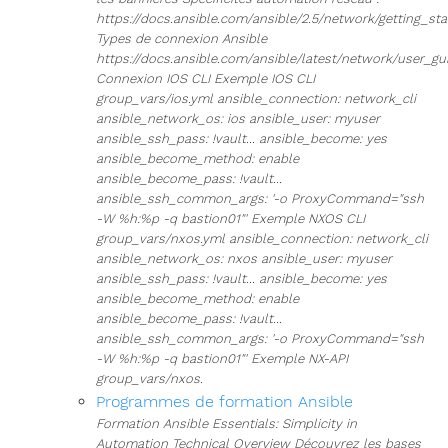
https://docs.ansible.com/ansible/2.5/network/getting_st
Types de connexion Ansible
https://docs.ansible.com/ansible/latest/network/user_gu
Connexion IOS CLI Exemple IOS CLI
group_vars/ios.yml ansible_connection: network_cli
ansible_network_os: ios ansible_user: myuser
ansible_ssh_pass: !vault... ansible_become: yes
ansible_become_method: enable
ansible_become_pass: !vault...
ansible_ssh_common_args: '-o ProxyCommand="ssh
-W %h:%p -q bastion01"' Exemple NXOS CLI
group_vars/nxos.yml ansible_connection: network_cli
ansible_network_os: nxos ansible_user: myuser
ansible_ssh_pass: !vault... ansible_become: yes
ansible_become_method: enable
ansible_become_pass: !vault...
ansible_ssh_common_args: '-o ProxyCommand="ssh
-W %h:%p -q bastion01"' Exemple NX-API
group_vars/nxos.
Programmes de formation Ansible
Formation Ansible Essentials: Simplicity in
Automation Technical Overview Découvrez les bases