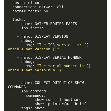
  hosts: cisco

  connection: network_cli

  gather_facts: no

  tasks:

    - name: GATHER ROUTER FACTS

      ios_facts:

    - name: DISPLAY VERSION

      debug:

        msg: 
"The IOS version is: {{ 
ansible_net_version }}"
    - name: DISPLAY SERIAL NUMBER

      debug:

        msg: 
"The serial number is:{{ 
ansible_net_serialnum }}"
    - name: COLLECT OUTPUT OF SHOW 
COMMANDS

      ios_command:

        commands:

          - show run | i hostname

          - show ip interface brief

      tags: show