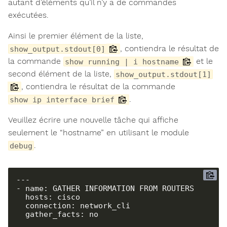
autant d’éléments qu’il n’y a de commandes
exécutées.
Ainsi le premier élément de la liste,
, contiendra le résultat de
show_output.stdout[0]
la commande
et le
show running | i hostname
second élément de la liste,
show_output.stdout[1]
, contiendra le résultat de la commande
.
show ip interface brief
Veuillez écrire une nouvelle tâche qui affiche
seulement le “hostname” en utilisant le module
.
debug
---

- name: GATHER INFORMATION FROM ROUTERS

  hosts: cisco

  connection: network_cli

  gather_facts: no
