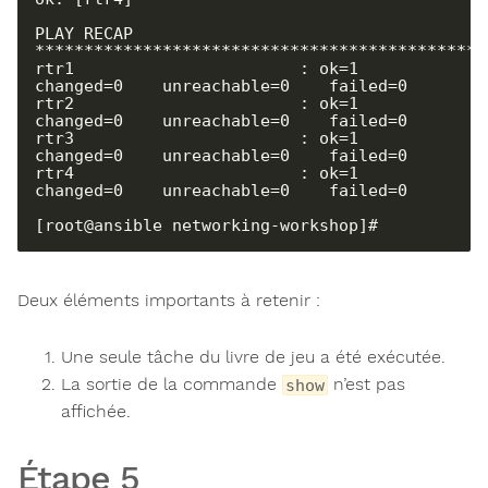
PLAY RECAP 
**********************************************
rtr1                       : ok=1    
changed=0    unreachable=0    failed=0

rtr2                       : ok=1    
changed=0    unreachable=0    failed=0

rtr3                       : ok=1    
changed=0    unreachable=0    failed=0

rtr4                       : ok=1    
changed=0    unreachable=0    failed=0

[root@ansible networking-workshop]#
Deux éléments importants à retenir :
Une seule tâche du livre de jeu a été exécutée.
La sortie de la commande
n’est pas
show
affichée.
Étape 5