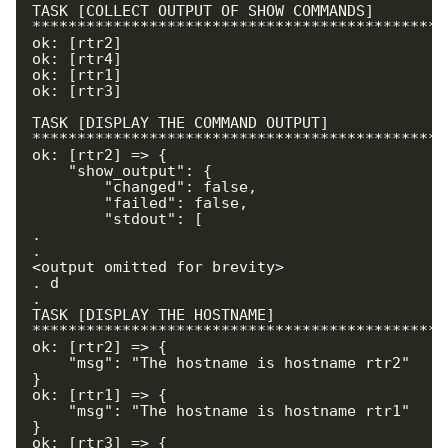
TASK [COLLECT OUTPUT OF SHOW COMMANDS] 
**********************************************
ok: [rtr2]

ok: [rtr4]

ok: [rtr1]

ok: [rtr3]

TASK [DISPLAY THE COMMAND OUTPUT] 
**********************************************
ok: [rtr2] => {

    "show_output": {

        "changed": false,

        "failed": false,

        "stdout": [

.

.

<output omitted for brevity>

. d

.

TASK [DISPLAY THE HOSTNAME] 
**********************************************
ok: [rtr2] => {

    "msg": "The hostname is hostname rtr2"

}

ok: [rtr1] => {

    "msg": "The hostname is hostname rtr1"

}

ok: [rtr3] => {
