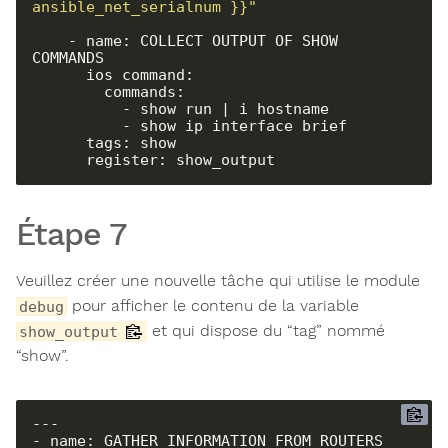
ansible_net_serialnum }}"
    - name: COLLECT OUTPUT OF SHOW 
COMMANDS

      ios_command:

        commands:

          - show run | i hostname

          - show ip interface brief

      tags: show

      register: show_output
Étape 7
Veuillez créer une nouvelle tâche qui utilise le module
pour afficher le contenu de la variable
debug
et qui dispose du “tag” nommé
show_output
“show”.
---

- name: GATHER INFORMATION FROM ROUTERS
