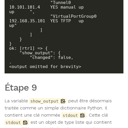
                "Tunnel0                
10.101.101.4    YES manual up                    
up      ",

                "VirtualPortGroup0      
192.168.35.101  YES TFTP   up                    
up"

            ]

        ]

    }

}

ok: [rtr1] => {

    "show_output": {

        "changed": false,

.

<output omitted for brevity>
Étape 9
La variable
peut être désormais
show_output
traitée comme un simple dictionnaire Python. Il
contient une clé nommée
. Cette clé
stdout
est un objet de type liste qui contient
stdout