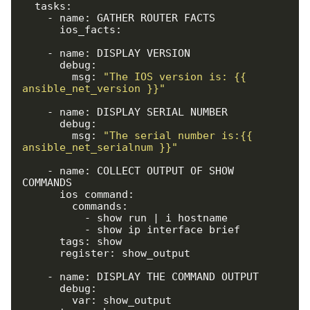
  tasks:

    - name: GATHER ROUTER FACTS

      ios_facts:

    - name: DISPLAY VERSION

      debug:

        msg: 
"The IOS version is: {{ 
ansible_net_version }}"
    - name: DISPLAY SERIAL NUMBER

      debug:

        msg: 
"The serial number is:{{ 
ansible_net_serialnum }}"
    - name: COLLECT OUTPUT OF SHOW 
COMMANDS

      ios_command:

        commands:

          - show run | i hostname

          - show ip interface brief

      tags: show

      register: show_output

    - name: DISPLAY THE COMMAND OUTPUT

      debug:

        var: show_output
