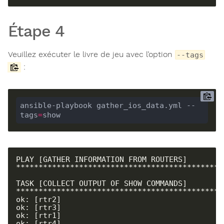
Étape 4
Veuillez exécuter le livre de jeu avec l’option
--tags
:
ansible-playbook gather_ios_data.yml --
tags
=
show
PLAY [GATHER INFORMATION FROM ROUTERS] 
**********************************************
TASK [COLLECT OUTPUT OF SHOW COMMANDS] 
**********************************************
ok: [rtr2]

ok: [rtr3]

ok: [rtr1]

ok: [rtr4]
