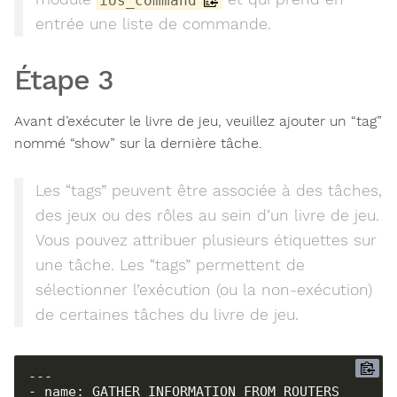
ios_command
entrée une liste de commande.
Étape 3
Avant d’exécuter le livre de jeu, veuillez ajouter un “tag”
nommé “show” sur la dernière tâche.
Les “tags” peuvent être associée à des tâches,
des jeux ou des rôles au sein d’un livre de jeu.
Vous pouvez attribuer plusieurs étiquettes sur
une tâche. Les “tags” permettent de
sélectionner l’exécution (ou la non-exécution)
de certaines tâches du livre de jeu.
---

- name: GATHER INFORMATION FROM ROUTERS
