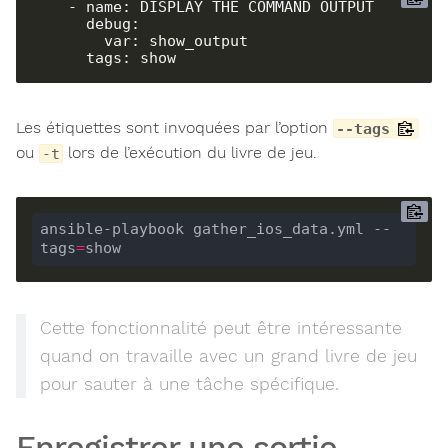
    - name: DISPLAY THE COMMAND OUTPUT

      debug:

        var: show_output

      tags: show
Les étiquettes sont invoquées par l’option
--tags
ou
lors de l’exécution du livre de jeu.
-t
ansible-playbook gather_ios_data.yml --
tags
=
show
Cette fonctionnalité peut être intéressante
quand on travaille avec un grand livre de jeu
pour sauter à une tâche spécifique.
Enregistrer une sortie