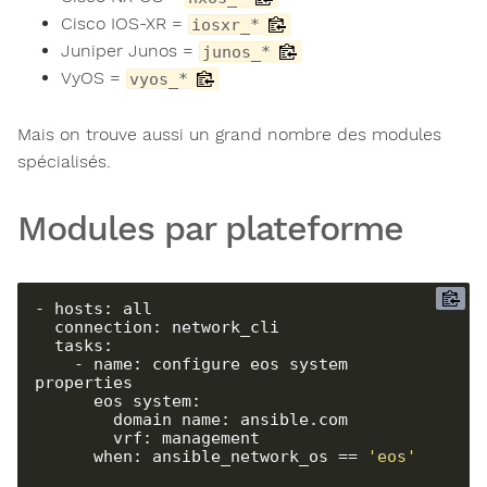
Cisco IOS-XR =
iosxr_*
Juniper Junos =
junos_*
VyOS =
vyos_*
Mais on trouve aussi un grand nombre des modules
spécialisés.
Modules par plateforme
- hosts: all

  connection: network_cli

  tasks:

    - name: configure eos system 
properties

      eos_system:

        domain_name: ansible.com

        vrf: management

      when: ansible_network_os == 
'eos'