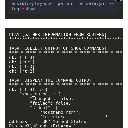
ansible-playbook  gather_ios_data.yml --
tags
=
show
PLAY [GATHER INFORMATION FROM ROUTERS] 
**********************************************
TASK [COLLECT OUTPUT OF SHOW COMMANDS] 
**********************************************
ok: [rtr4]

ok: [rtr1]

ok: [rtr3]

ok: [rtr2]

TASK [DISPLAY THE COMMAND OUTPUT] 
**********************************************
ok: [rtr4] => {

    "show_output": {

        "changed": false,

        "failed": false,

        "stdout": [

            "hostname rtr4",

            "Interface              IP-
Address      OK? Method Status                
Protocol\nGigabitEthernet1       