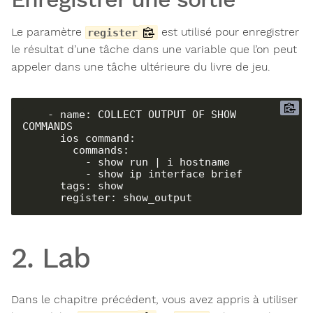
Le paramètre
est utilisé pour enregistrer
register
le résultat d’une tâche dans une variable que l’on peut
appeler dans une tâche ultérieure du livre de jeu.
    - name: COLLECT OUTPUT OF SHOW 
COMMANDS

      ios_command:

        commands:

          - show run | i hostname

          - show ip interface brief

      tags: show

      register: show_output
2. Lab
Dans le chapitre précédent, vous avez appris à utiliser