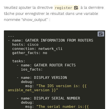
Veuillez ajouter la directive
à la dernière
register
tâche pour enregistrer le résultat dans une variable
nommée “show_output” :
---

- name: GATHER INFORMATION FROM ROUTERS

  hosts: cisco

  connection: network_cli

  gather_facts: no

  tasks:

    - name: GATHER ROUTER FACTS

      ios_facts:

    - name: DISPLAY VERSION

      debug:

        msg: 
"The IOS version is: {{ 
ansible_net_version }}"
    - name: DISPLAY SERIAL NUMBER

      debug:

        msg: 
"The serial number is:{{ 