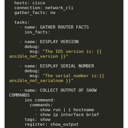
  hosts: cisco

  connection: network_cli

  gather_facts: no

  tasks:

    - name: GATHER ROUTER FACTS

      ios_facts:

    - name: DISPLAY VERSION

      debug:

        msg: 
"The IOS version is: {{ 
ansible_net_version }}"
    - name: DISPLAY SERIAL NUMBER

      debug:

        msg: 
"The serial number is:{{ 
ansible_net_serialnum }}"
    - name: COLLECT OUTPUT OF SHOW 
COMMANDS

      ios_command:

        commands:

          - show run | i hostname

          - show ip interface brief

      tags: show

      register: show_output
