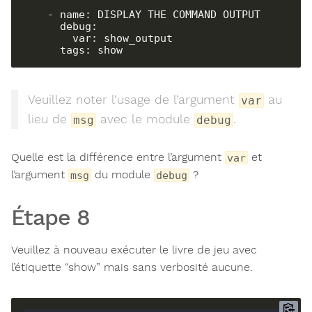
    - name: DISPLAY THE COMMAND OUTPUT

      debug:

        var: show_output

      tags: show
Veuillez noter l’usage de l’argument
au
var
lieu de
avec le module
.
msg
debug
Quelle est la différence entre l’argument
et
var
l’argument
du module
?
msg
debug
Étape 8
Veuillez à nouveau exécuter le livre de jeu avec
l’étiquette “show” mais sans verbosité aucune.