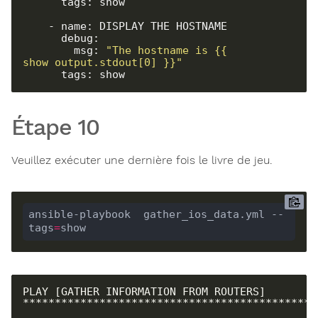
      tags: show

    - name: DISPLAY THE HOSTNAME

      debug:

        msg: 
"The hostname is {{ 
show_output.stdout[0] }}"
      tags: show
Étape 10
Veuillez exécuter une dernière fois le livre de jeu.
ansible-playbook  gather_ios_data.yml --
tags
=
show
PLAY [GATHER INFORMATION FROM ROUTERS] 
**********************************************