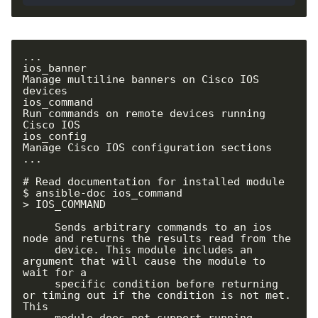
...

ios_banner                                
Manage multiline banners on Cisco IOS 
devices

ios_command                               
Run commands on remote devices running 
Cisco IOS

ios_config                                
Manage Cisco IOS configuration sections

...

# Read documentation for installed module

$ ansible-doc ios_command

> IOS_COMMAND

     Sends arbitrary commands to an ios 
node and returns the results read from the

     device. This module includes an 
argument that will cause the module to 
wait for a

     specific condition before returning 
or timing out if the condition is not met. 
This

     module does not support running 