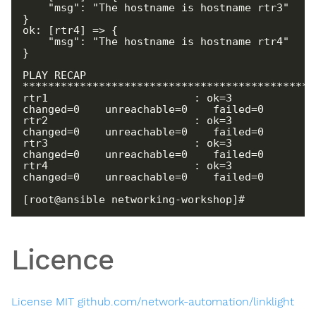
    "msg": "The hostname is hostname rtr3"

}

ok: [rtr4] => {

    "msg": "The hostname is hostname rtr4"

}

PLAY RECAP 
**********************************************
rtr1                       : ok=3    
changed=0    unreachable=0    failed=0

rtr2                       : ok=3    
changed=0    unreachable=0    failed=0

rtr3                       : ok=3    
changed=0    unreachable=0    failed=0

rtr4                       : ok=3    
changed=0    unreachable=0    failed=0

[root@ansible networking-workshop]#
Licence
License MIT github.com/network-automation/linklight