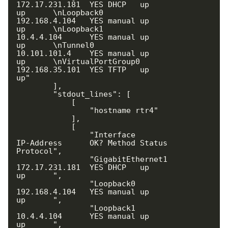
172.17.231.181  YES DHCP   up                    
up      \nLoopback0              
192.168.4.104   YES manual up                    
up      \nLoopback1              
10.4.4.104      YES manual up                    
up      \nTunnel0                
10.101.101.4    YES manual up                    
up      \nVirtualPortGroup0      
192.168.35.101  YES TFTP   up                    
up"

        ],

        "stdout_lines": [

            [

                "hostname rtr4"

            ],

            [

                "Interface              
IP-Address      OK? Method Status                
Protocol",

                "GigabitEthernet1       
172.17.231.181  YES DHCP   up                    
up      ",

                "Loopback0              
192.168.4.104   YES manual up                    
up      ",

                "Loopback1              
10.4.4.104      YES manual up                    
up      ",
