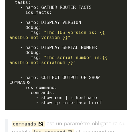
  tasks:

    - name: GATHER ROUTER FACTS

      ios_facts:

    - name: DISPLAY VERSION

      debug:

        msg: 
"The IOS version is: {{ 
ansible_net_version }}"
    - name: DISPLAY SERIAL NUMBER

      debug:

        msg: 
"The serial number is:{{ 
ansible_net_serialnum }}"
    - name: COLLECT OUTPUT OF SHOW 
COMMANDS

      ios_command:

        commands:

          - show run | i hostname

          - show ip interface brief
est un paramètre obligatoire du
commands
module
et qui prend en