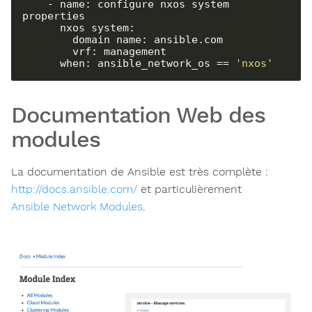
    - name: configure nxos system 
properties

      nxos_system:

        domain_name: ansible.com

        vrf: management

      when: ansible_network_os == 
'nxos'
Documentation Web des
modules
La documentation de Ansible est très complète :
http://docs.ansible.com/
et particulièrement
Ansible Network Modules
.